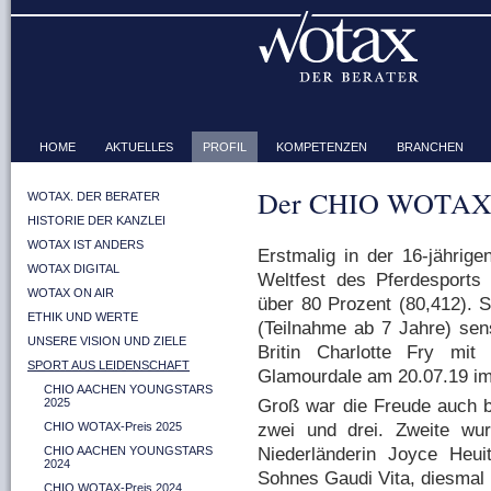
HOME
AKTUELLES
PROFIL
KOMPETENZEN
BRANCHEN
Der CHIO WOTAX-
WOTAX. DER BERATER
HISTORIE DER KANZLEI
WOTAX IST ANDERS
Erstmalig in der 16-jähri
WOTAX DIGITAL
Weltfest des Pferdesports 
WOTAX ON AIR
über 80 Prozent (80,412). S
ETHIK UND WERTE
(Teilnahme ab 7 Jahre) sen
UNSERE VISION UND ZIELE
Britin Charlotte Fry mit
SPORT AUS LEIDENSCHAFT
Glamourdale am 20.07.19 im
CHIO AACHEN YOUNGSTARS
Groß war die Freude auch b
2025
zwei und drei. Zweite wu
CHIO WOTAX-Preis 2025
Niederländerin Joyce Heui
CHIO AACHEN YOUNGSTARS
2024
Sohnes Gaudi Vita, diesmal 
CHIO WOTAX-Preis 2024