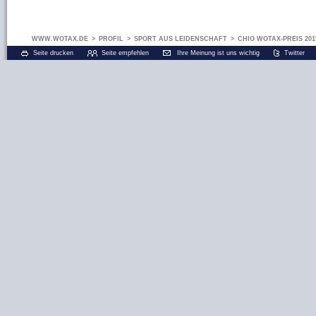
WWW.WOTAX.DE
>
PROFIL
>
SPORT AUS LEIDENSCHAFT
>
CHIO WOTAX-PREIS 201
Seite drucken
Seite empfehlen
Ihre Meinung ist uns wichtig
Twitter