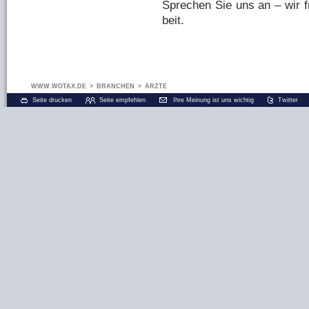
Spre­chen Sie uns an – wir f
beit.
WWW.WOTAX.DE
>
BRANCHEN
>
ÄRZTE
Seite drucken
Seite empfehlen
Ihre Meinung ist uns wichtig
Twitter