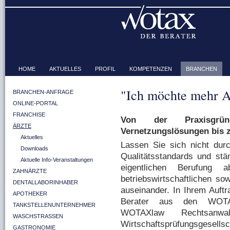
HOME
AKTUELLES
PROFIL
KOMPETENZEN
BRANCHEN
"Ich möchte mehr Ar
BRANCHEN-ANFRAGE
ONLINE-PORTAL
FRANCHISE
Von der Praxisgrün
ÄRZTE
Vernetzungslösungen bis z
Aktuelles
Lassen Sie sich nicht durc
Downloads
Qualitätsstandards und st
Aktuelle Info-Veranstaltungen
eigentlichen Berufung ab
ZAHNÄRZTE
betriebswirtschaftlichen so
DENTALLABORINHABER
auseinander. In Ihrem Auftr
APOTHEKER
Berater aus den WOTAX 
TANKSTELLENUNTERNEHMER
WOTAXlaw Rechtsanwa
WASCHSTRASSEN
Wirtschaftsprüfungsgesells
GASTRONOMIE