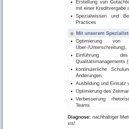
Erstellung von Gutacht
mit einer Kreditvergabe
Spezialwissen und B
Practices
Mit unserem Spezialist
Optimierung von 
Über-/Unterschreitung),
Einführung de
Qualitätsmanagements (
kontinuierliche Schul
Änderungen,
Ausbildung und Einsatz 
Optimierung des Zeitman
Verbesserung rhetoris
Teams
Dia­gno­se:
nach­hal­ti­ger Me
xis!