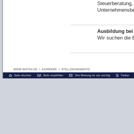
Steuerberatung
Unternehmensbe
Ausbildung bei
Wir suchen die 
WWW.WOTAX.DE
>
KARRIERE
>
STELLENANGEBOTE
Seite drucken
Seite empfehlen
Ihre Meinung ist uns wichtig
Twitter