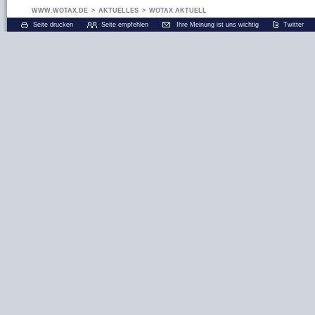
WWW.WOTAX.DE
>
AKTUELLES
>
WOTAX AKTUELL
Seite drucken
Seite empfehlen
Ihre Meinung ist uns wichtig
Twitter