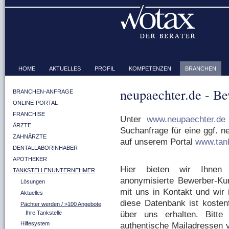
HOME
AKTUELLES
PROFIL
KOMPETENZEN
BRANCHEN
neupaechter.de - Be
BRANCHEN-ANFRAGE
ONLINE-PORTAL
FRANCHISE
Unter
www.neupaechter.de
ÄRZTE
Suchanfrage für eine ggf. n
ZAHNÄRZTE
auf unserem Portal
www.tank
DENTALLABORINHABER
APOTHEKER
Hier bieten wir Ihnen 
TANKSTELLENUNTERNEHMER
anonymisierte Bewerber-Kurz
Lösungen
mit uns in Kontakt und wir 
Aktuelles
diese Datenbank ist kostenf
Pächter werden / >100 Angebote
über uns erhalten. Bitte
Ihre Tankstelle
Hilfesystem
authentische Mailadressen 