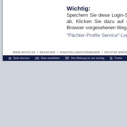
Wichtig:
Speichern Sie diese Login-S
ab. Klicken Sie dazu auf 
Browser vorgesehenen Weg
"Pächter-Profile Service"-L
WWW.WOTAX.DE
>
BRANCHEN
>
TANKSTELLENUNTERNEHMER
>
PÄCHTER WERDE
Seite drucken
Seite empfehlen
Ihre Meinung ist uns wichtig
Twitter