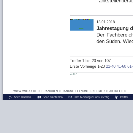
Tankstellenbera
18.01.2018
Jahrestagung 
Der Fachbereic
den Süden. Wiede
Treffer 1 bis 20 von 107
Erste
Vorherige
1-20
21-40
41-60
61
WWW.WOTAX.DE
>
BRANCHEN
>
TANKSTELLENUNTERNEHMER
>
AKTUELLES
Seite drucken
Seite empfehlen
Ihre Meinung ist uns wichtig
Twitter