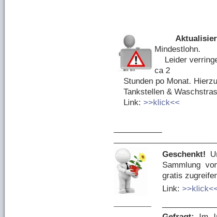
Aktualisier
Mindestlohn.
Leider verringer
ca 2
Stunden po Monat. Hierzu 
Tankstellen & Waschstrasse
Link:
>>klick<<
____
_______________________
Geschenkt!
Un
Sammlung von 
gratis zugreife
Link:
>>klick<
____________
___________
Gefragt:
Im In