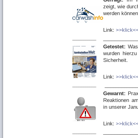
zeigt, wie dur
werden können
Link:
>>klick<
____________
___________
Getestet:
Was
wurden hierzu 
Sicherheit.
Link:
>>klick<
____________
___________
Gewarnt:
Praxi
Reaktionen am
in unserer Janu
Link:
>>klick<
____________
___________