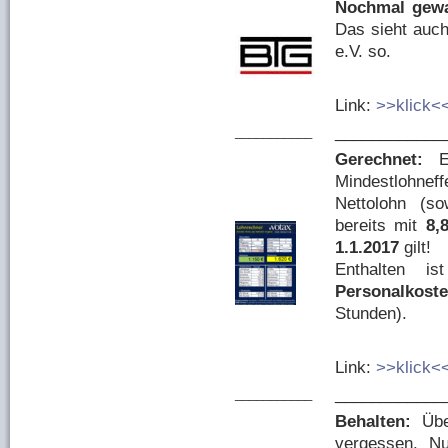
Nochmal gewa
Das sieht auc
e.V. so.
Link:
>>klick<
____________
___________
Gerechnet:
Mindestlohneff
Nettolohn (s
bereits mit
8,
1.1.2017
gilt!
Enthalten i
Personalkost
Stunden).
Link:
>>klick<
____________
___________
Behalten:
Übe
vergessen. N