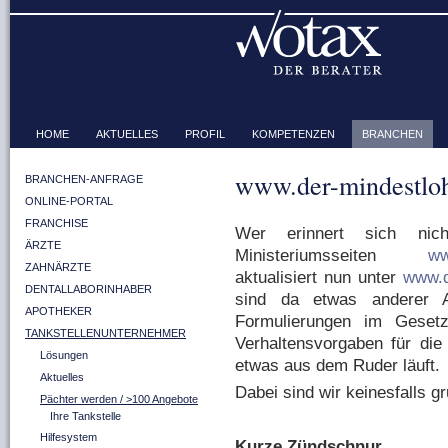
HOME
AKTUELLES
PROFIL
KOMPETENZEN
BRANCHEN
www.der-mindestloh
BRANCHEN-ANFRAGE
ONLINE-PORTAL
FRANCHISE
Wer erinnert sich nic
ÄRZTE
Ministeriumsseiten
ww
ZAHNÄRZTE
aktualisiert nun unter
www.d
DENTALLABORINHABER
sind da etwas anderer A
APOTHEKER
Formulierungen im Geset
TANKSTELLENUNTERNEHMER
Verhaltensvorgaben für die
Lösungen
etwas aus dem Ruder läuft.
Aktuelles
Dabei sind wir keinesfalls g
Pächter werden / >100 Angebote
Ihre Tankstelle
Hilfesystem
Kurze Zündschnur