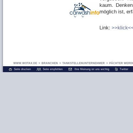
kaum. Denken 
möglich ist, er
Link:
>>klick<
WWW.WOTAX.DE
>
BRANCHEN
>
TANKSTELLENUNTERNEHMER
>
PÄCHTER WERDE
Seite drucken
Seite empfehlen
Ihre Meinung ist uns wichtig
Twitter