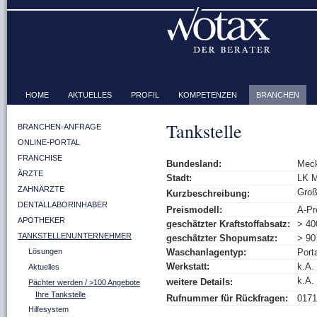
HOME
AKTUELLES
PROFIL
KOMPETENZEN
BRANCHEN
Tankstelle
BRANCHEN-ANFRAGE
ONLINE-PORTAL
FRANCHISE
Bundesland:
Meck
ÄRZTE
Stadt:
LK M
ZAHNÄRZTE
Groß
Kurzbeschreibung:
DENTALLABORINHABER
Preismodell:
A-Pr
APOTHEKER
geschätzter Kraftstoffabsatz:
> 40
TANKSTELLENUNTERNEHMER
geschätzter Shopumsatz:
> 90
Lösungen
Waschanlagentyp:
Porta
Werkstatt:
k.A.
Aktuelles
k.A.
weitere Details:
Pächter werden / >100 Angebote
Ihre Tankstelle
Rufnummer für Rückfragen:
0171
Hilfesystem