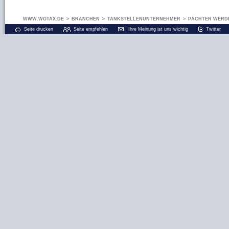
WWW.WOTAX.DE
>
BRANCHEN
>
TANKSTELLENUNTERNEHMER
>
PÄCHTER WERDE
Seite drucken
Seite empfehlen
Ihre Meinung ist uns wichtig
Twitter