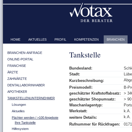
HOME
AKTUELLES
PROFIL
KOMPETENZEN
BRANCHEN
Tankstelle
BRANCHEN-ANFRAGE
ONLINE-PORTAL
FRANCHISE
Bundesland:
Schl
ÄRZTE
Stadt:
Lübe
ZAHNÄRZTE
Abga
Kurzbeschreibung:
DENTALLABORINHABER
Preismodell:
B-Pr
APOTHEKER
geschätzter Kraftstoffabsatz:
> 34
TANKSTELLENUNTERNEHMER
geschätzter Shopumsatz:
> 9
Lösungen
Waschanlagentyp:
Port
Werkstatt:
k.A.
Aktuelles
k.A.
weitere Details:
Pächter werden / >100 Angebote
Ihre Tankstelle
Rufnummer für Rückfragen:
0171
Hilfesystem