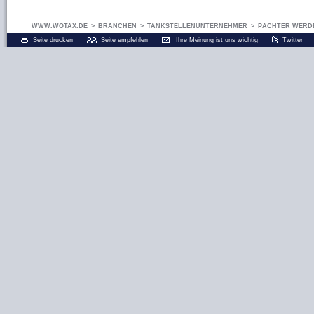
WWW.WOTAX.DE
>
BRANCHEN
>
TANKSTELLENUNTERNEHMER
>
PÄCHTER WERDE
Seite drucken
Seite empfehlen
Ihre Meinung ist uns wichtig
Twitter