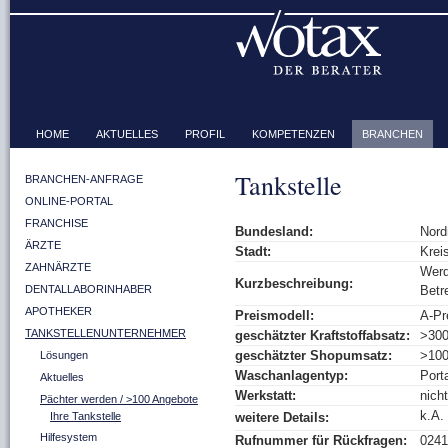
HOME
AKTUELLES
PROFIL
KOMPETENZEN
BRANCHEN
Tankstelle
BRANCHEN-ANFRAGE
ONLINE-PORTAL
FRANCHISE
Bundesland:
Nord
ÄRZTE
Stadt:
Krei
ZAHNÄRZTE
Werd
Kurzbeschreibung:
DENTALLABORINHABER
Betre
APOTHEKER
Preismodell:
A-Pr
TANKSTELLENUNTERNEHMER
geschätzter Kraftstoffabsatz:
>30
geschätzter Shopumsatz:
>10
Lösungen
Waschanlagentyp:
Porta
Aktuelles
Werkstatt:
nich
Pächter werden / >100 Angebote
k.A.
Ihre Tankstelle
weitere Details:
Hilfesystem
Rufnummer für Rückfragen:
0241