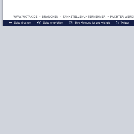
WWW.WOTAX.DE
>
BRANCHEN
>
TANKSTELLENUNTERNEHMER
>
PÄCHTER WERDE
Seite drucken
Seite empfehlen
Ihre Meinung ist uns wichtig
Twitter