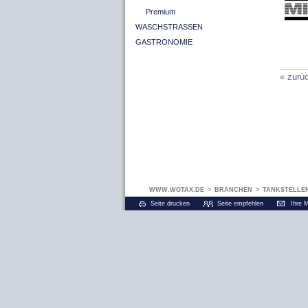
Premium
WASCHSTRASSEN
GASTRONOMIE
« zurü
WWW.WOTAX.DE
>
BRANCHEN
>
TANKSTELLE
Seite drucken
Seite empfehlen
Ihre 