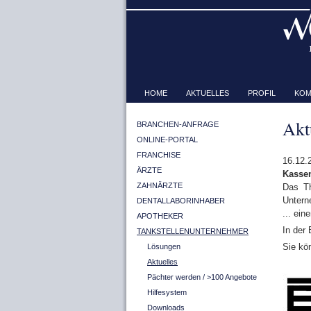
HOME
AKTUELLES
PROFIL
KOM
Akt
BRANCHEN-ANFRAGE
ONLINE-PORTAL
FRANCHISE
16.12.
ÄRZTE
Kasse
ZAHNÄRZTE
Das Th
Untern
DENTALLABORINHABER
... ei
APOTHEKER
In der 
TANKSTELLENUNTERNEHMER
Sie kö
Lösungen
Aktuelles
Pächter werden / >100 Angebote
Hilfesystem
Downloads