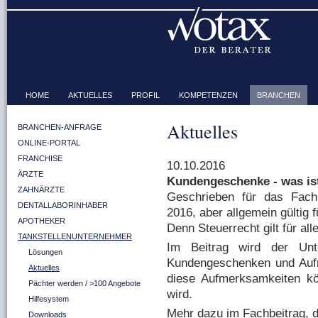
HOME
AKTUELLES
PROFIL
KOMPETENZEN
BRANCHEN
Aktuelles
BRANCHEN-ANFRAGE
ONLINE-PORTAL
FRANCHISE
10.10.2016
ÄRZTE
Kundengeschenke - was is
ZAHNÄRZTE
Geschrieben für das Fach
DENTALLABORINHABER
2016, aber allgemein gültig f
APOTHEKER
Denn Steuerrecht gilt für a
TANKSTELLENUNTERNEHMER
Im Beitrag wird der Unte
Lösungen
Kundengeschenken und Auf
Aktuelles
diese Aufmerksamkeiten k
Pächter werden / >100 Angebote
wird.
Hilfesystem
Mehr dazu im Fachbeitrag, 
Downloads