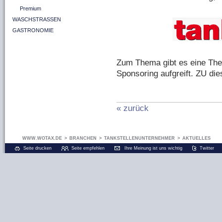
Premium
WASCHSTRASSEN
GASTRONOMIE
Zum Thema gibt es eine Th
Sponsoring aufgreift. ZU di
« zurück
WWW.WOTAX.DE
>
BRANCHEN
>
TANKSTELLENUNTERNEHMER
>
AKTUELLES
Seite drucken
Seite empfehlen
Ihre Meinung ist uns wichtig
Twitter