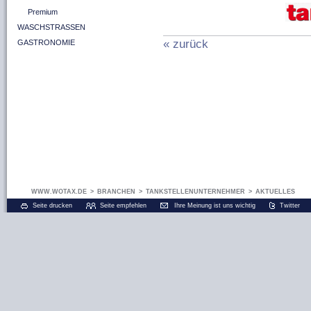
Premium
WASCHSTRASSEN
« zurück
GASTRONOMIE
WWW.WOTAX.DE
>
BRANCHEN
>
TANKSTELLENUNTERNEHMER
>
AKTUELLES
Seite drucken
Seite empfehlen
Ihre Meinung ist uns wichtig
Twitter