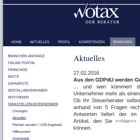
HOME
AKTUELLES
PROFIL
KOMPETENZEN
BRANCHEN
Aktuelles
BRANCHEN-ANFRAGE
ONLINE-PORTAL
FRANCHISE
27.02.2016
ÄRZTE
Aus den GDPdU werden Go
ZAHNÄRZTE
... und wen kümmert d
DENTALLABORINHABER
Unternehmer mehr als einen 
APOTHEKER
Ob Ihr Steuerberater selbs
TANKSTELLENUNTERNEHMER
anhand von 5 Fragen recht
Lösungen
Antworten liefert der im
Aktuelles
Artikel, den Sie
>>hier<<
o
Pächter werden / >100 Angebote
können.
Hilfesystem
Downloads