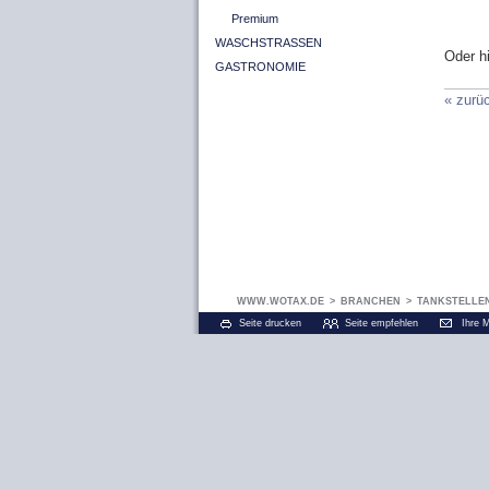
Premium
WASCHSTRASSEN
Oder h
GASTRONOMIE
« zurü
WWW.WOTAX.DE
>
BRANCHEN
>
TANKSTELLE
Seite drucken
Seite empfehlen
Ihre 