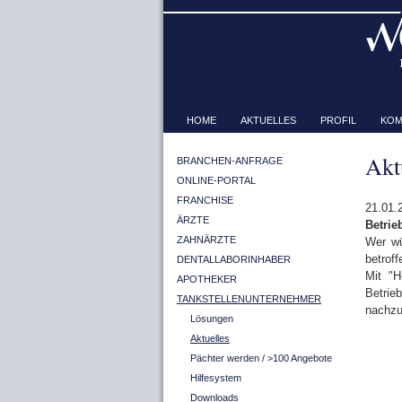
HOME
AKTUELLES
PROFIL
KOM
Akt
BRANCHEN-ANFRAGE
ONLINE-PORTAL
FRANCHISE
21.01.
ÄRZTE
Betrie
ZAHNÄRZTE
Wer wü
betroff
DENTALLABORINHABER
Mit "H
APOTHEKER
Betrie
TANKSTELLENUNTERNEHMER
nachzu
Lösungen
Aktuelles
Pächter werden / >100 Angebote
Hilfesystem
Downloads