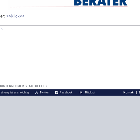
ier:
>>klick<<
ck
NUNTERNEHMER
>
AKTUELLES
Meinung ist uns wichtig
Twitter
Facebook
Rückruf
Kontakt
|