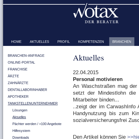
HOME
AKTUELLES
PROFIL
KOMPETENZEN
BRANCHEN
Aktuelles
BRANCHEN-ANFRAGE
ONLINE-PORTAL
FRANCHISE
22.04.2015
ÄRZTE
Personal motivieren
ZAHNÄRZTE
An Waschstraßen mag der 
DENTALLABORINHABER
setzt der Mindestlohn die
APOTHEKER
Mitarbeiter binden...
TANKSTELLENUNTERNEHMER
..zeigt der im CarwashInfo 
Lösungen
Handynutzung bis zum Kin
Aktuelles
sozialversicherungsfrei Zusc
Pächter werden / >100 Angebote
Hilfesystem
Den Artikel können Sie
>>hi
Downloads