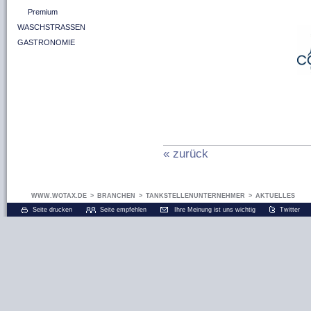
Premium
WASCHSTRASSEN
GASTRONOMIE
« zurück
WWW.WOTAX.DE
>
BRANCHEN
>
TANKSTELLENUNTERNEHMER
>
AKTUELLES
Seite drucken
Seite empfehlen
Ihre Meinung ist uns wichtig
Twitter