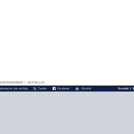
NUNTERNEHMER
>
AKTUELLES
Meinung ist uns wichtig
Twitter
Facebook
Rückruf
Kontakt
|