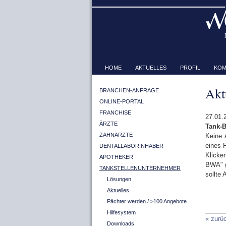
HOME
AKTUELLES
PROFIL
KOM
Akt
BRANCHEN-ANFRAGE
ONLINE-PORTAL
FRANCHISE
27.01.
ÄRZTE
Tank-
ZAHNÄRZTE
Keine 
eines 
DENTALLABORINHABER
Klicke
APOTHEKER
BWA" g
TANKSTELLENUNTERNEHMER
sollte 
Lösungen
Aktuelles
Pächter werden / >100 Angebote
Hilfesystem
« zurü
Downloads