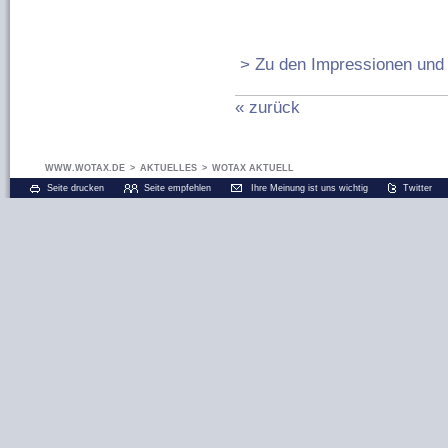
> Zu den Impressionen un
« zurück
WWW.WOTAX.DE
>
AKTUELLES
>
WOTAX AKTUELL
Seite drucken
Seite empfehlen
Ihre Meinung ist uns wichtig
Twitter