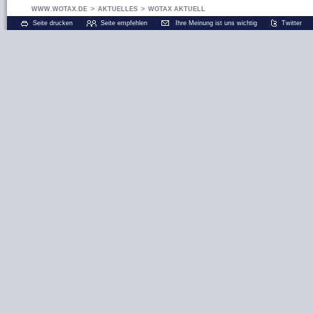
WWW.WOTAX.DE
>
AKTUELLES
>
WOTAX AKTUELL
Seite drucken
Seite empfehlen
Ihre Meinung ist uns wichtig
Twitter