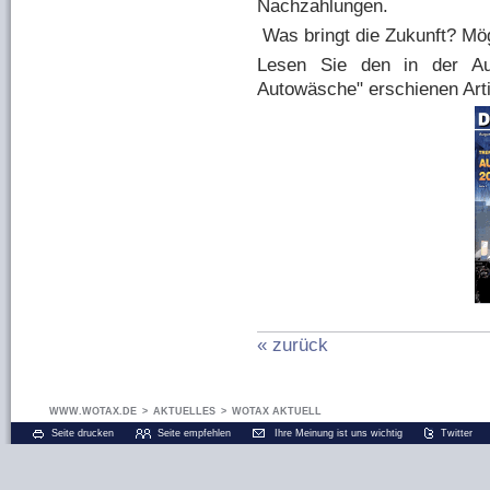
Nachzahlungen.
Was bringt die Zukunft? Mög
Lesen Sie den in der A
Autowäsche" erschienen Arti
« zurück
WWW.WOTAX.DE
>
AKTUELLES
>
WOTAX AKTUELL
Seite drucken
Seite empfehlen
Ihre Meinung ist uns wichtig
Twitter