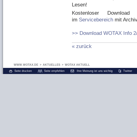
Lesen!
Kostenloser Downloa
im
Servicebereich
mit Archi
>> Download WOTAX Info 2
« zurück
WWW.WOTAX.DE
>
AKTUELLES
>
WOTAX AKTUELL
Seite drucken
Seite empfehlen
Ihre Meinung ist uns wichtig
Twitter