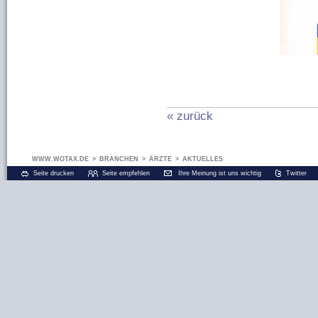
« zurück
WWW.WOTAX.DE
>
BRANCHEN
>
ÄRZTE
>
AKTUELLES
Seite drucken
Seite empfehlen
Ihre Meinung ist uns wichtig
Twitter