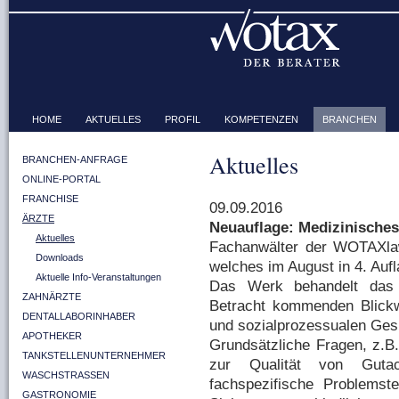
HOME
AKTUELLES
PROFIL
KOMPETENZEN
BRANCHEN
Aktuelles
BRANCHEN-ANFRAGE
ONLINE-PORTAL
FRANCHISE
09.09.2016
ÄRZTE
Neuauflage: Medizinische
Aktuelles
Fachanwälter der WOTAXla
Downloads
welches im August in 4. Aufl
Aktuelle Info-Veranstaltungen
Das Werk behandelt das 
ZAHNÄRZTE
Betracht kommenden Blickwin
DENTALLABORINHABER
und sozialprozessualen Ges
APOTHEKER
Grundsätzliche Fragen, z.B
TANKSTELLENUNTERNEHMER
zur Qualität von Guta
WASCHSTRASSEN
fachspezifische Problems
GASTRONOMIE