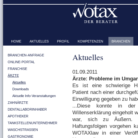
HOME
AKTUELLES
PROFIL
KOMPETENZEN
BRANCHEN
Aktuelles
BRANCHEN-ANFRAGE
ONLINE-PORTAL
FRANCHISE
01.09.2011
ÄRZTE
Ärzte: Probleme im Umgan
Aktuelles
Es ist eine schwierige H
Downloads
Patient nach einer durchgef
Aktuelle Info-Veranstaltungen
Einwilligung gegeben zu hab
ZAHNÄRZTE
...Diese konnte in der
DENTALLABORINHABER
Willenserklärung eingeholt w
APOTHEKER
war, sich zu Äußern.
TANKSTELLENUNTERNEHMER
Haftungsfolgen vorgehen k
WASCHSTRASSEN
WOTAXlaw in einer Veröffe
GASTRONOMIE