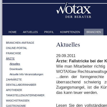
HOME
AKTUELLES
PROFIL
KOMPETENZEN
BRANCHEN
Aktuelles
BRANCHEN-ANFRAGE
ONLINE-PORTAL
FRANCHISE
29.09.2011
ÄRZTE
Ärzte: Fallstricke bei der
Aktuelles
Wie man Mitarbeiter richtig
Downloads
WOTAXlaw Rechtsanwaltsges
Aktuelle Info-Veranstaltungen
...denn der formgerechte
ZAHNÄRZTE
überraschend schwierig z
DENTALLABORINHABER
Zugangsmangel, ist die Kü
APOTHEKER
das kann teuer werden.
TANKSTELLENUNTERNEHMER
WASCHSTRASSEN
Lesen Sie den vollständigen
GASTRONOMIE