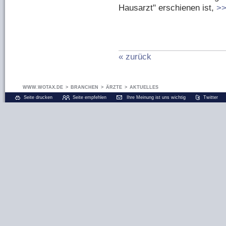
Hausarzt" erschienen ist,
>>
« zurück
WWW.WOTAX.DE
>
BRANCHEN
>
ÄRZTE
>
AKTUELLES
Seite drucken
Seite empfehlen
Ihre Meinung ist uns wichtig
Twitter