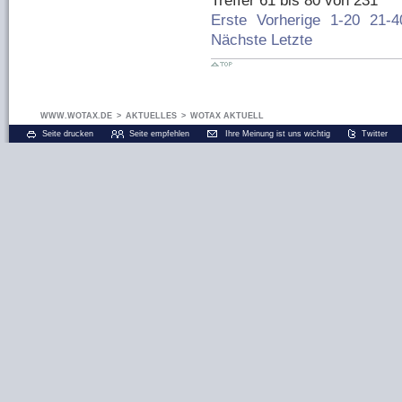
Treffer 61 bis 80 von 231
Erste
Vorherige
1-20
21-4
Nächste
Letzte
WWW.WOTAX.DE
>
AKTUELLES
>
WOTAX AKTUELL
Seite drucken
Seite empfehlen
Ihre Meinung ist uns wichtig
Twitter