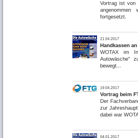
Vortrag ist von
angenommen w
fortgesetzt.
21.04.2017
Handkassen an
WOTAX im Inte
Autowäsche" z
bewegt...
19.04.2017
Vortrag beim 
Der Fachverband
zur Jahreshaup
dabei war WOTA
04.01.2017