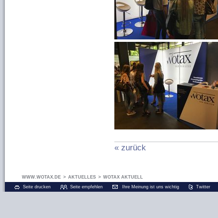
« zurück
WWW.WOTAX.DE
>
AKTUELLES
>
WOTAX AKTUELL
Seite drucken
Seite empfehlen
Ihre Meinung ist uns wichtig
Twitter