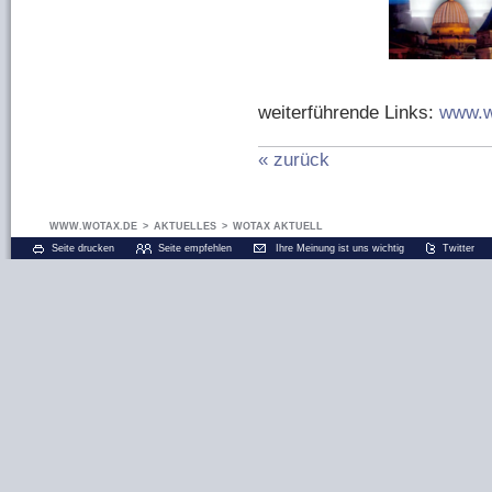
weiterführende Links:
www.w
« zurück
WWW.WOTAX.DE
>
AKTUELLES
>
WOTAX AKTUELL
Seite drucken
Seite empfehlen
Ihre Meinung ist uns wichtig
Twitter