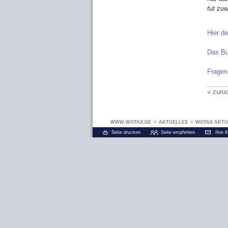
tut zu
Hier de
Das B
Fragen
« zurü
WWW.WOTAX.DE
>
AKTUELLES
>
WOTAX AKTU
Seite drucken
Seite empfehlen
Ihre 