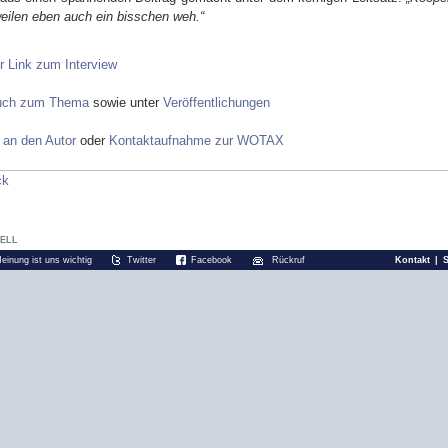
weilen eben auch ein bisschen weh.“
r Link zum Interview
uch zum Thema
sowie unter
Veröffentlichungen
 an den Autor
oder
Kontaktaufnahme zur WOTAX
ck
ELL
Meinung ist uns wichtig
Twitter
Facebook
Rückruf
Kontakt
|