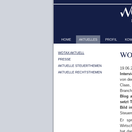
HOME
AKTUELLES
PROFIL
KOM
WOT
WOTAX AKTUELL
PRESSE
AKTUELLE STEUERTHEMEN
19.06.
AKTUELLE RECHTSTHEMEN
Interv
von de
Claas,
Branch
Blog a
setzt 
Bild i
Steuerr
Er sp
Wirtsc
hat da