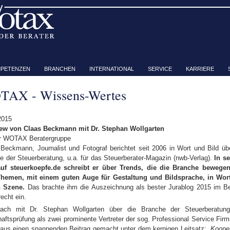
PETENZEN
BRANCHEN
INTERNATIONAL
SERVICE
KARRIERE
AX - Wissens-Wertes
2015
iew von Claas Beckmann mit Dr. Stephan Wollgarten
r WOTAX Beratergruppe
 Beckmann, Journalist und Fotograf berichtet seit 2006 in Wort und Bild üb
e der Steuerberatung, u.a. für das Steuerberater-Magazin (nwb-Verlag).
In s
uf steuerkoepfe.de schreibt er über Trends, die die Branche bewege
Themen, mit einem guten Auge für Gestaltung und Bildsprache, in Wor
n Szene.
Das brachte ihm die Auszeichnung als bester Jurablog 2015 im Be
echt ein.
rach mit Dr. Stephan Wollgarten über die Branche der Steuerberatun
haftsprüfung als zwei prominente Vertreter der sog. Professional Service Fir
raus einen spannenden Beitrag gemacht unter dem kernigen Leitsatz:
„Koope