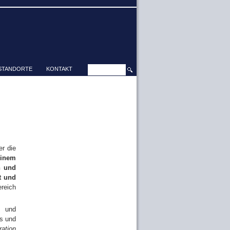
STANDORTE
KONTAKT
er die
einem
n und
t und
reich
g und
ms und
ration