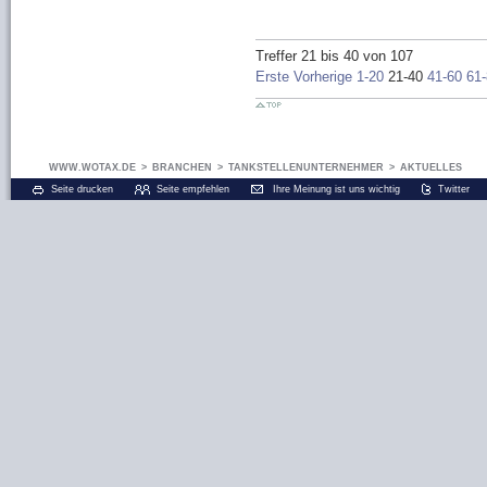
Treffer 21 bis 40 von 107
Erste
Vorherige
1-20
21-40
41-60
61
WWW.WOTAX.DE
>
BRANCHEN
>
TANKSTELLENUNTERNEHMER
>
AKTUELLES
Seite drucken
Seite empfehlen
Ihre Meinung ist uns wichtig
Twitter