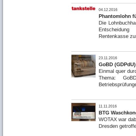
04.12.2016
Phantomlohn f
Die Lohnbuchha
Entscheidung 
Rentenkasse zusä
23.11.2016
GoBD (GDPdU) 
Einmal quer dur
Thema: GoBD
Betriebsprüfunge
11.11.2016
BTG Waschkong
WOTAX war dabei
Dresden getroffe