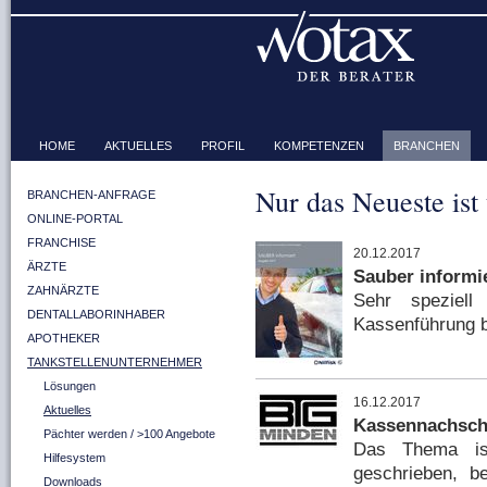
HOME
AKTUELLES
PROFIL
KOMPETENZEN
BRANCHEN
Nur das Neueste ist
BRANCHEN-ANFRAGE
ONLINE-PORTAL
FRANCHISE
20.12.2017
ÄRZTE
Sauber informi
ZAHNÄRZTE
Sehr speziell
DENTALLABORINHABER
Kassenführung 
APOTHEKER
TANKSTELLENUNTERNEHMER
Lösungen
16.12.2017
Aktuelles
Kassennachscha
Pächter werden / >100 Angebote
Das Thema ist
Hilfesystem
geschrieben, be
Downloads