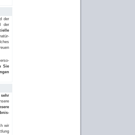
d der
d der
i­el­le
a­tür­
l­ches
reu­en
er­so­
n Sie
ungen
 sehr
unsere
nsere
­nis­
h wir
t­lung