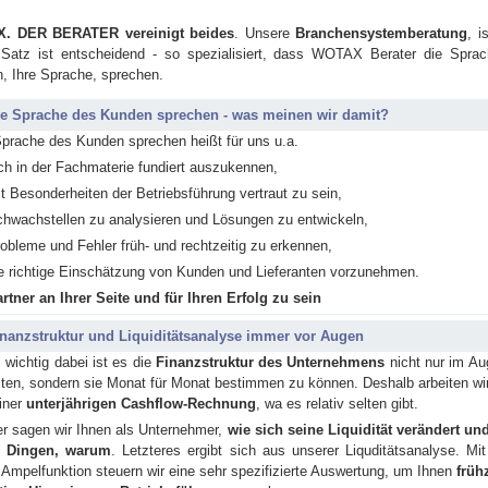
. DER BERATER vereinigt beides
. Unsere
Branchensystemberatung
, i
 Satz ist entscheidend - so spezialisiert, dass WOTAX Berater die Spra
, Ihre Sprache, sprechen.
e Sprache des Kunden sprechen - was mei­nen wir damit?
pra­che des Kun­den spre­chen heißt für uns u.a.
ch in der Fach­ma­te­rie fundiert aus­zuken­nen,
t Be­son­der­hei­ten der Be­triebs­füh­rung vertraut zu sein,
hwach­stel­len­ zu ana­ly­sieren und Lö­sun­gen zu entwickeln,
o­ble­me und Feh­ler früh- und recht­zei­tig zu er­ken­nen,
e richtige Ein­schät­zung von Kun­den und Lie­fe­ran­ten vorzunehmen.
rtner an Ihrer Seite und für Ihren Erfolg zu sein
­nanz­struk­tur und Liquiditätsanalyse immer vor Augen
wich­tig dabei ist es die
Fi­nanz­struk­tur des Un­ter­neh­mens
nicht nur im Au
l­ten, son­dern sie Monat für Monat be­stim­men zu kön­nen. Deshalb ar­bei­ten wi
iner
un­ter­jäh­ri­gen Cashflow-Rech­nung
, wa es re­la­tiv sel­ten gibt.
r sagen wir Ihnen als Un­ter­neh­mer,
wie sich seine Li­qui­di­tät ver­än­dert un
n Din­gen, warum
. Letzteres er­gibt sich aus unserer Li­qudi­täts­ana­ly­se. Mit
Am­pel­funk­ti­on
steuern
wir eine sehr spe­zi­fi­zier­te Aus­wer­tung, um Ihnen
frühz