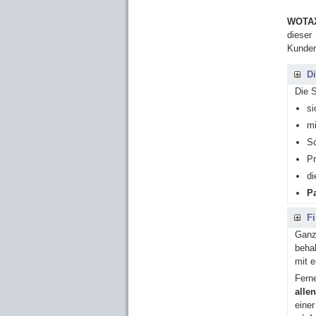
WOTAX
dieser
Kunden
Di
Die S
si
mi
Sc
Pr
di
Pa
Fi
Ganz 
be­ha
mit e
Ferne
alle
einer 