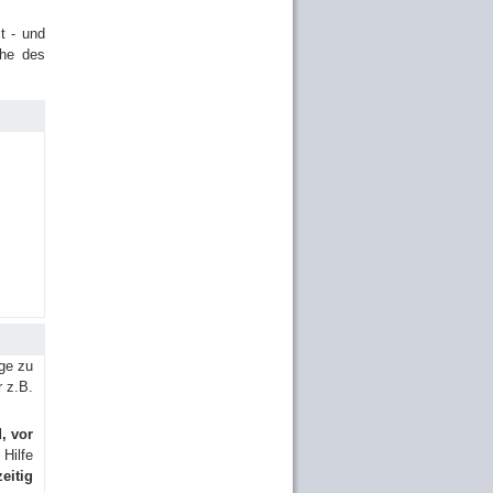
st - und
che des
ge zu
r z.B.
d, vor
 Hilfe
ei­tig