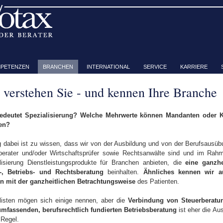
PETENZEN
BRANCHEN
INTERNATIONAL
SERVICE
KARRIERE
 verstehen Sie - und kennen Ihre Branche
edeutet Spezialisierung? Welche Mehrwerte können Mandanten oder 
en?
g dabei ist zu wissen, dass wir von der Ausbildung und von der Berufsausüb
berater und/oder Wirtschaftsprüfer sowie Rechtsanwälte sind und im Rah
lisierung Dienstleistungsprodukte für Branchen anbieten, die
eine ganzhe
-, Betriebs- und Rechtsberatung
beinhalten.
Ähnliches kennen wir a
n mit der ganzheitlichen Betrachtungsweise
des Patienten.
listen mögen sich einige nennen, aber die
Verbindung von Steuerberatu
umfassenden, berufsrechtlich fundierten Betriebsberatung
ist eher die A
 Regel.