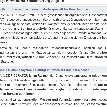
ti­ge Hin­wei­se zur Be­triebs­füh­rung
zu geben.
rtbil­dungs-​ und Se­mi­nar­an­ge­bo­te speziell für Ihre Branche
 die WO­TAX AKADEMIE, einem gesellschaftsübergreifendem Geschäftsfel
X Steuerberatungsgesellschaften, Wirtschaftsprüfungsgesellschaften un
tsanwaltsgesellschaft, wer­den im Rahmen des geltenden Berufsrechts
spe­z
il­dungs-​ und Se­mi­nar­an­ge­bo­te
für un­se­re Man­dan­ten an­ge­bo­ten. Das gilt n
für Bran­chen­be­ra­tun­gen aber auch für das so­ge­nann­te In­di­vi­dual­man­dat, we
a­tür­lich mit der glei­chen Lei­den­schaft und mit dem glei­chen En­ga­ge­ment be­t
e­ra­ten.
r­stel­len für unsere Mandanten Per­so­nal­ein­satz­plä­ne, schu­len das P
und halten Sie und Ihre Mitarbeiter auf dem neuesten Stand. So
bleibe
lich informiert, nutzen Sie Ihre Chancen und meistern die Herausforder
r Branche
.
sere Bran­chen­sys­tem­be­ra­tung im Netzwerk und auf Messen
X. DER BERATER ist im Rah­men der Bran­chen­sys­tem­be­ra­tung
mit einem
i­fi­zier­ten Netz­werk aus­ge­stat­tet
. Für Sie bedeutet dies konkret, dass wir 
tise mit der an­de­rer Spe­zia­lis­ten bündeln. Wich­tig ist dies vor allem,
um u
anten in Ihrem Branchenumfeld umfänglich, qua­li­fi­ziert und sehr er­geb
n­tiert be­ra­ten zu kön­nen
.
­ben sind wir
auf spe­zi­el­len Mes­sen und Veranstaltungen ver­tre­ten
, woduc
eine aktive Platt­form der Wis­sens­kom­mu­ni­ka­ti­on und der Wis­sens­ver­mit