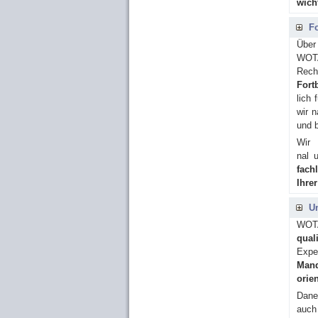
wich­
Fo
Über
WOTA
Rech
Fortb
lich 
wir n
und b
Wir e
nal 
fach
Ihre
Un
WOTA
qua­l
Exper
Mand
ori­e
Da­ne
auch 