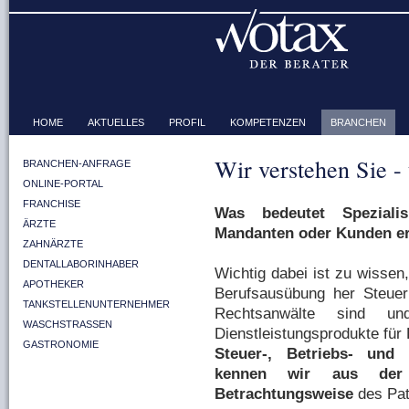
HOME
AKTUELLES
PROFIL
KOMPETENZEN
BRANCHEN
Wir verstehen Sie -
BRANCHEN-ANFRAGE
ONLINE-PORTAL
FRANCHISE
Was bedeutet Speziali
ÄRZTE
Mandanten oder Kunden e
ZAHNÄRZTE
DENTALLABORINHABER
Wichtig dabei ist zu wissen
APOTHEKER
Berufsausübung her Steuerb
TANKSTELLENUNTERNEHMER
Rechtsanwälte sind u
WASCHSTRASSEN
Dienstleistungsprodukte für
GASTRONOMIE
Steuer-, Betriebs- und 
kennen wir aus der 
Betrachtungsweise
des Pat