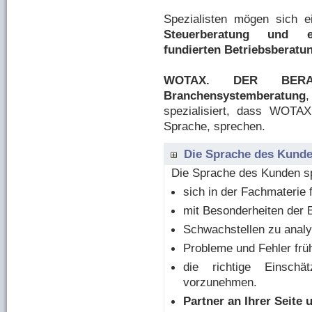
Spezialisten mögen sich e
Steuerberatung und ei
fundierten Betriebsberatu
WOTAX. DER BERATE
Branchensystemberatung
,
spezialisiert, dass WOTA
Sprache, sprechen.
Die Sprache des Kunden
Die Spra­che des Kun­den sp
sich in der Fach­ma­te­rie
mit Be­son­der­hei­ten der 
Schwach­stel­len­ zu ana­l
Pro­ble­me und Feh­ler früh
die richtige Ein­schä
vorzunehmen.
Partner an Ihrer Seite 