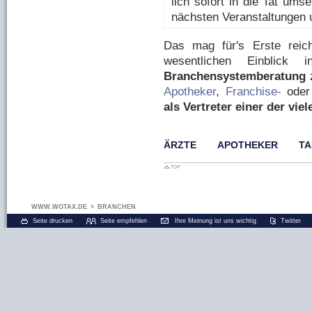
lich so­fort in die Tat um­
nächsten Veranstaltungen 
Das mag für's Erste reic
wesentlichen Einblick i
Branchensystemberatung
z
Apo­the­ker
,
Fran­chise-​
ode
als Ver­tre­ter einer der vie­
ÄRZTE
APOTHEKER
TA
WWW.WOTAX.DE
>
BRANCHEN
Seite drucken
Seite empfehlen
Ihre Meinung ist uns wichtig
Twitter