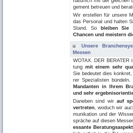
na­tür­lich mit der glei­chen
ge­ment be­treu­en und be­ra­
Wir er­stel­len für unsere Ma
das Per­so­nal und halten 
Stand. So
bleiben Sie 
Chancen und meistern di
Unsere Bran­chen­sys
Messen
WOTAX. DER BERATER ist i
tung
mit einem sehr qua­li­
Sie bedeutet dies konkret,
rer Spe­zia­lis­ten bündeln
Mandanten in Ihrem Branc
und sehr er­geb­nis­ori­en­t
Da­ne­ben sind wir
auf sp
ver­tre­ten
, woduch wir auch
mu­ni­ka­ti­on und der Wis­s
sprä­che auf die­sen Mes­se
es­san­te Be­ra­tungs­as­pek