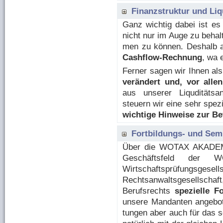
Fi­nanz­struk­tur und L
Ganz wich­tig dabei ist es
nicht nur im Auge zu be­hal
men zu kön­nen. Deshalb ar
Cashflow-Rech­nung
, wa e
Ferner sagen wir Ihnen als 
ver­än­dert und, vor all
aus unserer Li­qudi­täts­an
steuern
wir eine sehr spe­zi
wich­ti­ge Hin­wei­se zur Be
Fortbil­dungs-​ und Se­mi
Über die WO­TAX AKADEMI
Geschäftsfeld der WOT
Wirtschaftsprüfu
Rechtsanwaltsgesellscha
Berufsrechts
spe­zi­el­le F
un­se­re Man­dan­ten an­ge­bo­
tun­gen aber auch für das so­