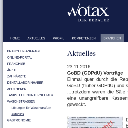
HOME
AKTUELLES
PROFIL
KOMPETENZEN
BRANCHEN
Aktuelles
BRANCHEN-ANFRAGE
ONLINE-PORTAL
FRANCHISE
23.11.2016
ÄRZTE
GoBD (GDPdU) Vorträge
ZAHNÄRZTE
Einmal quer durch die Re
DENTALLABORINHABER
GoBD (früher GDPdU) und sc
APOTHEKER
...trotzdem waren die Säle v
TANKSTELLENUNTERNEHMER
eine unangreifbare Kassen
WASCHSTRASSEN
geweckt.
Lösungen für Waschstraßen
Aktuelles
D
GASTRONOMIE