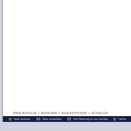
WWW.WOTAX.DE
>
BRANCHEN
>
WASCHSTRASSEN
>
AKTUELLES
Seite drucken
Seite empfehlen
Ihre Meinung ist uns wichtig
Twitter