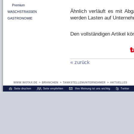
Premium
Ähnlich verläuft es mit Abg
WASCHSTRASSEN
werden Lasten auf Unterneh
GASTRONOMIE
Den vollständigen Artikel k
« zurück
WWW.WOTAX.DE
>
BRANCHEN
>
TANKSTELLENUNTERNEHMER
>
AKTUELLES
Seite drucken
Seite empfehlen
Ihre Meinung ist uns wichtig
Twitter