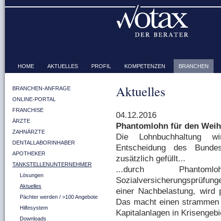
HOME
AKTUELLES
PROFIL
KOMPETENZEN
BRANCHEN
Aktuelles
BRANCHEN-ANFRAGE
ONLINE-PORTAL
FRANCHISE
04.12.2016
ÄRZTE
Phantomlohn für den Wei
ZAHNÄRZTE
Die Lohnbuchhaltung w
DENTALLABORINHABER
Entscheidung des Bundes
APOTHEKER
zusätzlich gefüllt...
TANKSTELLENUNTERNEHMER
...durch Phantom
Lösungen
Sozialversicherungsprüfu
Aktuelles
einer Nachbelastung, wird 
Pächter werden / >100 Angebote
Das macht einen strammen J
Hilfesystem
Kapitalanlagen in Krisengebi
Downloads